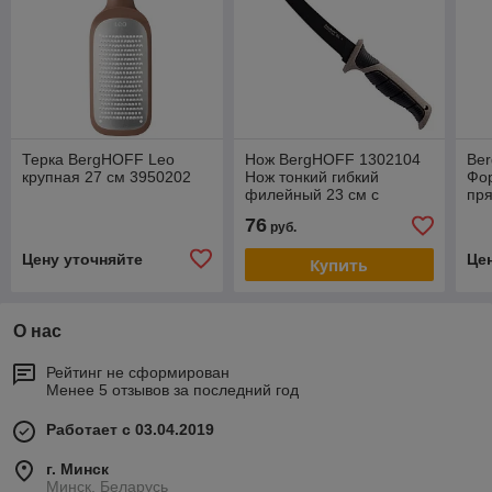
Терка BergHOFF Leo
Нож BergHOFF 1302104
Be
крупная 27 см 3950202
Нож тонкий гибкий
Фо
филейный 23 см с
пря
чехлом
см
76
руб.
Цену уточняйте
Це
Купить
О нас
Рейтинг не сформирован
Менее 5 отзывов за последний год
Работает с 03.04.2019
г. Минск
Минск, Беларусь