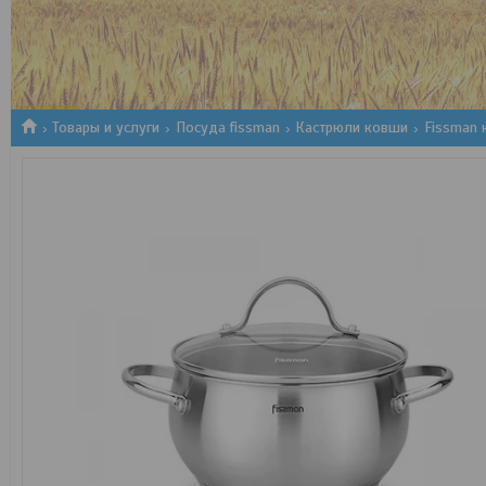
1
2
3
Товары и услуги
Посуда fissman
Кастрюли ковши
Fissman 