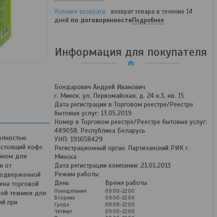
возврат товара в течение 14
дней
по договоренности
Подробнее
Информация для покупателя
Бондарович Андрей Иванович
г. Минск, ул. Первомайская, д. 24 к.3, кв. 15
Дата регистрации в Торговом реестре/Реестре
бытовых услуг: 13.05.2019
Номер в Торговом реестре/Реестре бытовых услуг:
449038, Республика Беларусь
полностью
УНП: 191658429
астоящий кофе.
Регистрационный орган: Партизанский РИК г.
нном для
Минска
и от
Дата регистрации компании: 21.01.2013
Режим работы:
подверженной
День
Время работы
ена торговой
Понедельник
09:00-22:00
ой техники для
Вторник
09:00-22:00
ий при
Среда
09:00-22:00
Четверг
09:00-22:00