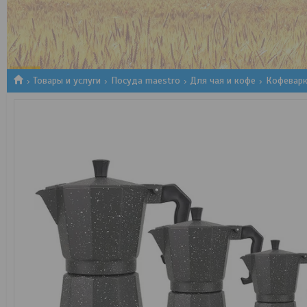
1
2
3
Товары и услуги
Посуда maestro
Для чая и кофе
Кофеварк