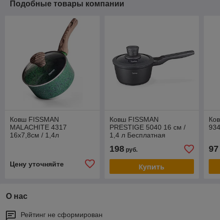
Подобные товары компании
Ковш FISSMAN
Ковш FISSMAN
Ко
MALACHITE 4317
PRESTIGE 5040 16 см /
934
16x7,8см / 1,4л
1,4 л Бесплатная
доставка по г Минску
198
97
руб.
Цену уточняйте
Купить
О нас
Рейтинг не сформирован