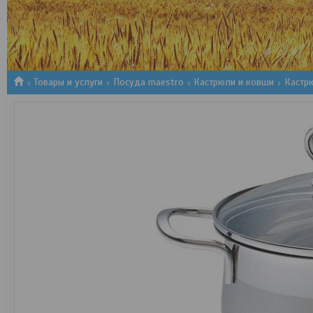
1
2
3
Товары и услуги
Посуда maestro
Кастрюли и ковши
Кастрю