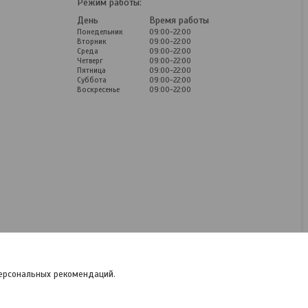
Режим работы:
День
Время работы
Понедельник
09:00-22:00
Вторник
09:00-22:00
Среда
09:00-22:00
Четверг
09:00-22:00
Пятница
09:00-22:00
Суббота
09:00-22:00
Воскресенье
09:00-22:00
Кофемолка ручная
FISSMAN 8251 Дания В
цену товара входит
доставка по г Минску.
Нет в наличии
45
руб.
персональных рекомендаций.