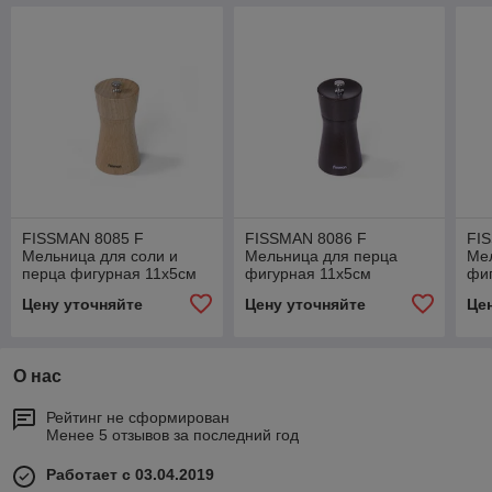
FISSMAN 8085 F
FISSMAN 8086 F
FI
Мельница для соли и
Мельница для перца
Ме
перца фигурная 11x5см
фигурная 11x5см
фиг
Дания
(деревянный корпус,
(де
Цену уточняйте
Цену уточняйте
Це
нерж.сталь) Дания
нер
О нас
Рейтинг не сформирован
Менее 5 отзывов за последний год
Работает с 03.04.2019