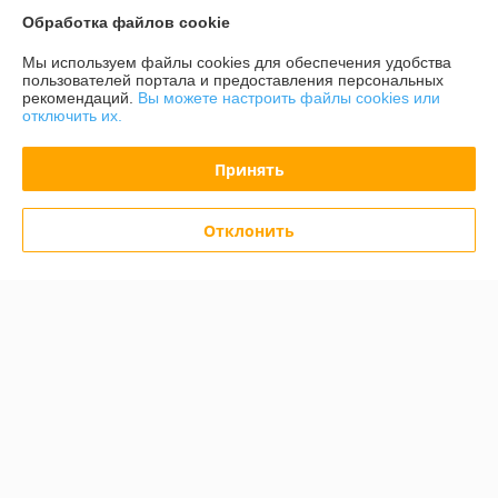
Обработка файлов cookie
Показать все отзывы
Мы используем файлы cookies для обеспечения удобства
пользователей портала и предоставления персональных
рекомендаций.
Вы можете настроить файлы cookies или
О нас
отключить их.
Контакты
Принять
Доставка и оплата
Отклонить
График работы
Полная версия сайта
Политика обработки cookies
Сайт создан на платформе Deal.by
Информация для покупателя