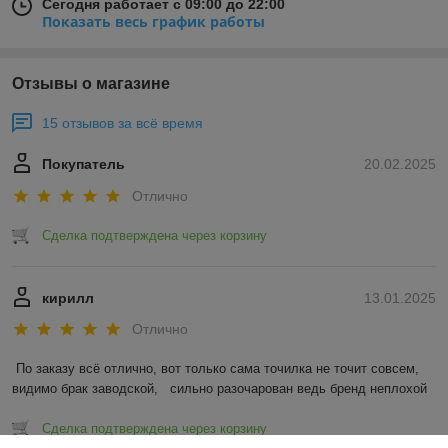
Сегодня работает с 09:00 до 22:00
Показать весь график работы
Отзывы о магазине
15 отзывов за всё время
Покупатель
20.02.2025
Отлично
Сделка подтверждена через корзину
кирилл
13.01.2025
Отлично
По заказу всё отлично, вот только сама точилка не точит совсем, 
видимо брак заводской,   сильно разочарован ведь бренд неплохой
Сделка подтверждена через корзину