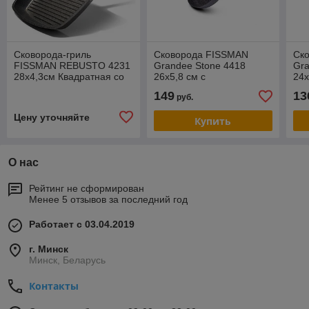
Сковорода-гриль
Cковорода FISSMAN
Cк
FISSMAN REBUSTO 4231
Grandee Stone 4418
Gra
28x4,3см Квадратная со
26x5,8 см с
24x
съемной ручкой
индукционным дном
ин
149
13
руб.
(алюминий)
(алюминий с
(а
антипригарным
ан
Цену уточняйте
Купить
покрытием)
по
О нас
Рейтинг не сформирован
Менее 5 отзывов за последний год
Работает с 03.04.2019
г. Минск
Минск, Беларусь
Контакты