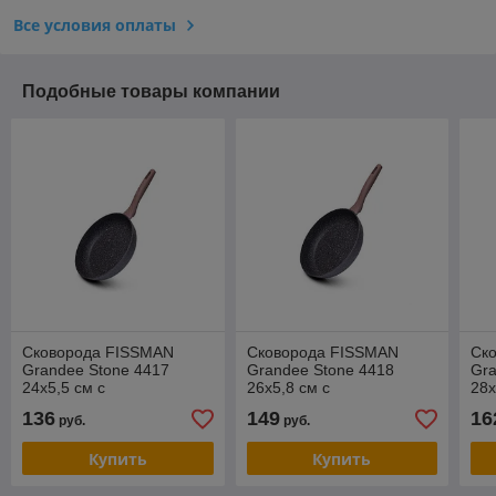
Все условия оплаты
Подобные товары компании
Cковорода FISSMAN
Cковорода FISSMAN
Cк
Grandee Stone 4417
Grandee Stone 4418
Gra
24x5,5 см с
26x5,8 см с
28x
индукционным дном
индукционным дном
ин
136
149
16
руб.
руб.
(алюминий с
(алюминий с
(а
антипригарным
антипригарным
ан
Купить
Купить
покрытием)
покрытием)
по