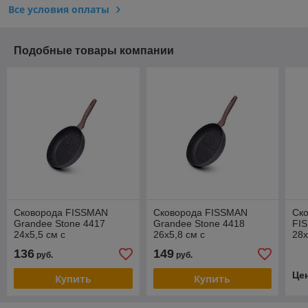
Все условия оплаты
Подобные товары компании
Cковорода FISSMAN
Cковорода FISSMAN
Ско
Grandee Stone 4417
Grandee Stone 4418
FI
24x5,5 см с
26x5,8 см с
28x
индукционным дном
индукционным дном
съе
136
149
руб.
руб.
(алюминий с
(алюминий с
(а
антипригарным
антипригарным
Це
Купить
Купить
покрытием)
покрытием)