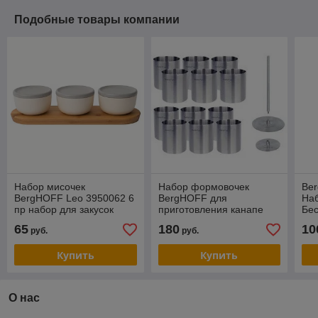
Подобные товары компании
Набор мисочек
Набор формовочек
Be
BergHOFF Leo 3950062 6
BergHOFF для
На
пр набор для закусок
приготовления канапе
Бес
Hotel 15пр. 1109107
Мин
65
180
10
руб.
руб.
Купить
Купить
О нас