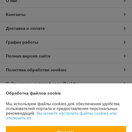
О нас
Контакты
Доставка и оплата
График работы
Полная версия сайта
Политика обработки cookies
Сайт создан на платформе Deal.by
Обработка файлов cookie
Информация для покупателя
Мы используем файлы cookies для обеспечения удобства
пользователей портала и предоставления персональных
Индивидуальный предприниматель:
Бондарович Андрей Иванович
рекомендаций.
Вы можете настроить файлы cookies или
г. Минск, ул. Первомайская, д. 24 к.3, кв. 15
отключить их.
Регистрационный номер ЕГР: 191658429