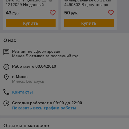
BergHOFF Quadro 12 пр
универсальная 69*21 см
1212029 На данный
4490302 В цену товара
товар возможна скидка .
входит доставка по г
43
50
руб.
руб.
Звоните !
Минску
Купить
Купить
О нас
Рейтинг не сформирован
Менее 5 отзывов за последний год
Работает с 03.04.2019
г. Минск
Минск, Беларусь
Контакты
Сегодня работает с 09:00 до 22:00
Показать весь график работы
Отзывы о магазине