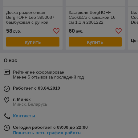
Доска разделочная
Кастрюля BergHOFF
Ви
BergHOFF Leo 3950087
Cook&Co с крышкой 16
Coo
бамбуковая с ручкой
см 1,1 л 2801222
Due
44*10*1,5 см + нож для
58
60
руб.
руб.
хлеба
Це
Купить
Купить
О нас
Рейтинг не сформирован
Менее 5 отзывов за последний год
Работает с 03.04.2019
г. Минск
Минск, Беларусь
Контакты
Сегодня работает с 09:00 до 22:00
Показать весь график работы