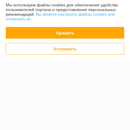
Мы используем файлы cookies для обеспечения удобства
пользователей портала и предоставления персональных
рекомендаций.
Вы можете настроить файлы cookies или
О нас
отключить их.
Контакты
Принять
Доставка и оплата
Отклонить
График работы
Полная версия сайта
Политика обработки cookies
Сайт создан на платформе Deal.by
Информация для покупателя
Индивидуальный предприниматель:
Бондарович Андрей Иванович