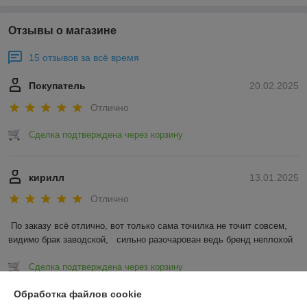
Отзывы о магазине
15 отзывов за всё время
Покупатель
20.02.2025
Отлично
Сделка подтверждена через корзину
кирилл
13.01.2025
Отлично
По заказу всё отлично, вот только сама точилка не точит совсем, 
видимо брак заводской,   сильно разочарован ведь бренд неплохой
Сделка подтверждена через корзину
Обработка файлов cookie
Показать все отзывы