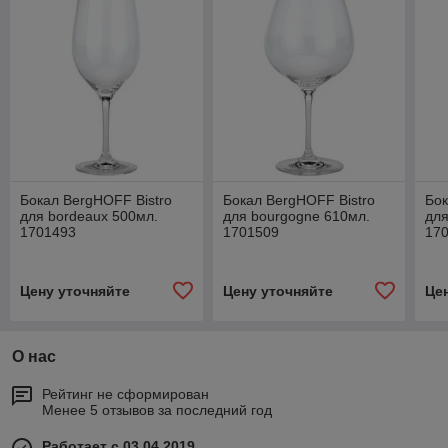
Бокал BergHOFF Bistro
Бокал BergHOFF Bistro
Бок
для bordeaux 500мл.
для bourgogne 610мл.
для
1701493
1701509
17
Цену уточняйте
Цену уточняйте
Це
О нас
Рейтинг не сформирован
Менее 5 отзывов за последний год
Работает с 03.04.2019