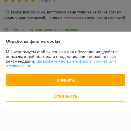
Отлично
По заказу всё отлично, вот только сама точилка не точит совсем, 
видимо брак заводской,   сильно разочарован ведь бренд неплохой
Сделка подтверждена через корзину
Обработка файлов cookie
Показать все отзывы
Мы используем файлы cookies для обеспечения удобства
пользователей портала и предоставления персональных
рекомендаций.
Вы можете настроить файлы cookies или
О нас
отключить их.
Контакты
Принять
Доставка и оплата
Отклонить
График работы
Полная версия сайта