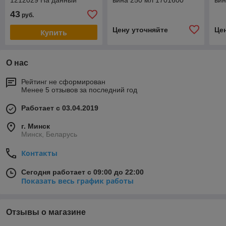
1212029 На данный
вина 250 мл 1701600
вин
товар возможна скидка .
43
руб.
Звоните !
Цену уточняйте
Це
Купить
О нас
Рейтинг не сформирован
Менее 5 отзывов за последний год
Работает с 03.04.2019
г. Минск
Минск, Беларусь
Контакты
Сегодня работает с 09:00 до 22:00
Показать весь график работы
Отзывы о магазине