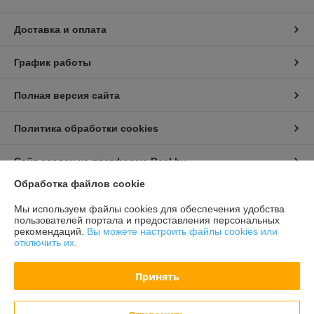
Доставка и оплата
График работы
Полная версия сайта
Политика обработки cookies
Сайт создан на платформе Deal.by
Обработка файлов cookie
Информация для покупателя
Мы используем файлы cookies для обеспечения удобства
пользователей портала и предоставления персональных
Индивидуальный предприниматель:
Бондарович Андрей Иванович
рекомендаций.
Вы можете настроить файлы cookies или
г. Минск, ул. Первомайская, д. 24 к.3, кв. 15
отключить их.
Регистрационный номер ЕГР: 191658429
Принять
УНП: 191658429
Регистрационный орган: Партизанский РИК г. Минска