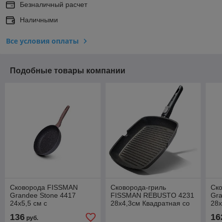
Безналичный расчет
Наличными
Все условия оплаты
Подобные товары компании
Cковорода FISSMAN
Сковорода-гриль
Cк
Grandee Stone 4417
FISSMAN REBUSTO 4231
Gra
24x5,5 см с
28x4,3см Квадратная со
28x
индукционным дном
съемной ручкой
ин
136
16
руб.
(алюминий с
(алюминий)
(а