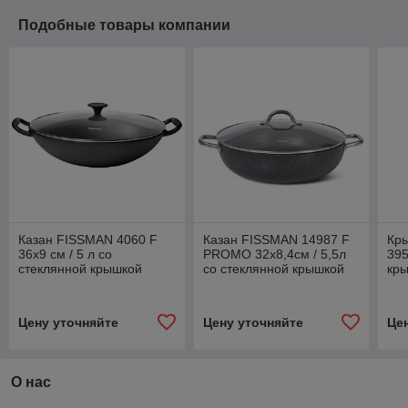
Подобные товары компании
Казан FISSMAN 4060 F
Казан FISSMAN 14987 F
Кр
36x9 см / 5 л со
PROMO 32x8,4см / 5,5л
395
стеклянной крышкой
со стеклянной крышкой
кры
(чугун) Дания
(алюминий) Дания
ука
Ми
Цену уточняйте
Цену уточняйте
Це
О нас