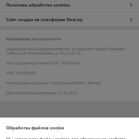
Политика обработки cookies
Сайт создан на платформе Deal.by
Информация для покупателя
Индивидуальный предприниматель:
Бондарович Андрей Иванович
г. Минск, ул. Первомайская, д. 24 к.3, кв. 15
Регистрационный номер ЕГР: 191658429
УНП: 191658429
Регистрационный орган: Партизанский РИК г. Минска
Дата регистрации компании: 21.01.2013
Обработка файлов cookie