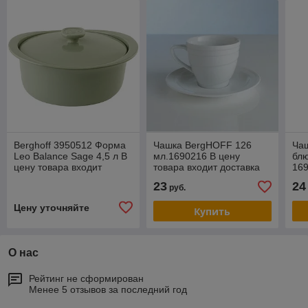
Berghoff 3950512 Форма
Чашка BergHOFF 126
Ча
Leo Balance Sage 4,5 л В
мл.1690216 В цену
бл
цену товара входит
товара входит доставка
16
доставка по г Минску
по г Минску
дос
23
24
руб.
Цену уточняйте
Купить
О нас
Рейтинг не сформирован
Менее 5 отзывов за последний год