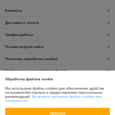
Контакты
Доставка и оплата
График работы
Полная версия сайта
Политика обработки cookies
Сайт создан на платформе Deal.by
Обработка файлов cookie
Информация для покупателя
Мы используем файлы cookies для обеспечения удобства
пользователей портала и предоставления персональных
Индивидуальный предприниматель:
Бондарович Андрей Иванович
рекомендаций.
Вы можете настроить файлы cookies или
г. Минск, ул. Первомайская, д. 24 к.3, кв. 15
отключить их.
Регистрационный номер ЕГР: 191658429
Принять