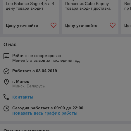
Leo Balance Sage 4,5 л В
Половник Cubo В цену
Be
цену товара входит
товара входит доставка
пр 
доставка по г Минску
по г Минску
дос
Цену уточняйте
Цену уточняйте
Це
О нас
Рейтинг не сформирован
Менее 5 отзывов за последний год
Работает с 03.04.2019
г. Минск
Минск, Беларусь
Контакты
Сегодня работает с 09:00 до 22:00
Показать весь график работы