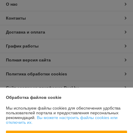
О нас
Контакты
Доставка и оплата
График работы
Полная версия сайта
Политика обработки cookies
Сайт создан на платформе Deal.by
Обработка файлов cookie
Информация для покупателя
Мы используем файлы cookies для обеспечения удобства
пользователей портала и предоставления персональных
Индивидуальный предприниматель:
Бондарович Андрей Иванович
рекомендаций.
Вы можете настроить файлы cookies или
г. Минск, ул. Первомайская, д. 24 к.3, кв. 15
отключить их.
Регистрационный номер ЕГР: 191658429