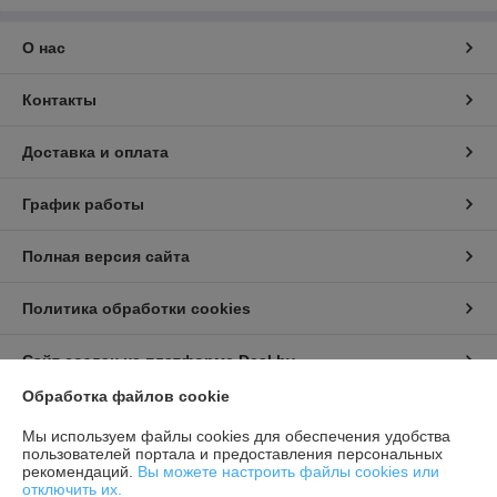
О нас
Контакты
Доставка и оплата
График работы
Полная версия сайта
Политика обработки cookies
Сайт создан на платформе Deal.by
Обработка файлов cookie
Информация для покупателя
Мы используем файлы cookies для обеспечения удобства
пользователей портала и предоставления персональных
Индивидуальный предприниматель:
Бондарович Андрей Иванович
рекомендаций.
Вы можете настроить файлы cookies или
г. Минск, ул. Первомайская, д. 24 к.3, кв. 15
отключить их.