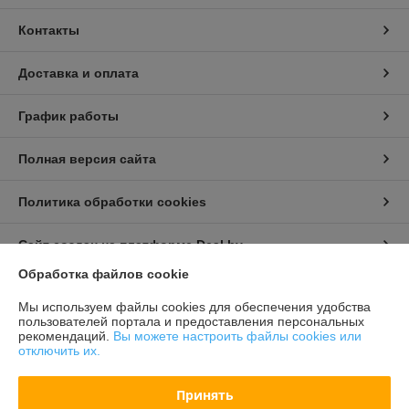
Контакты
Доставка и оплата
График работы
Полная версия сайта
Политика обработки cookies
Сайт создан на платформе Deal.by
Обработка файлов cookie
Информация для покупателя
Мы используем файлы cookies для обеспечения удобства
пользователей портала и предоставления персональных
Индивидуальный предприниматель:
Бондарович Андрей Иванович
рекомендаций.
Вы можете настроить файлы cookies или
г. Минск, ул. Первомайская, д. 24 к.3, кв. 15
отключить их.
Регистрационный номер ЕГР: 191658429
Принять
УНП: 191658429