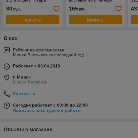
1,2 л В цену товара
доставка по г. Минску
12
входит доставка по г
Фирменная гарантия.
тов
80
165
43
руб.
руб.
Минску. Фирменная
Зво
гарант
Купить
Купить
О нас
Рейтинг не сформирован
Менее 5 отзывов за последний год
Работает с 03.04.2019
г. Минск
Минск, Беларусь
Контакты
Сегодня работает с 09:00 до 22:00
Показать весь график работы
Отзывы о магазине