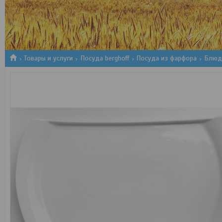
1
2
3
Товары и услуги
Посуда berghoff
Посуда из фарфора
Блюдо