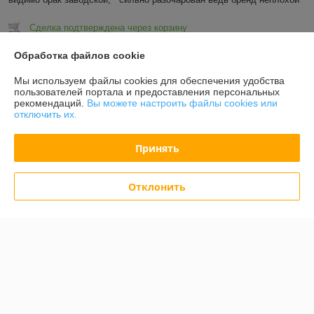
Сделка подтверждена через корзину
Обработка файлов cookie
Показать все отзывы
Мы используем файлы cookies для обеспечения удобства
пользователей портала и предоставления персональных
рекомендаций.
Вы можете настроить файлы cookies или
О нас
отключить их.
Контакты
Принять
Доставка и оплата
Отклонить
График работы
Полная версия сайта
Политика обработки cookies
Сайт создан на платформе Deal.by