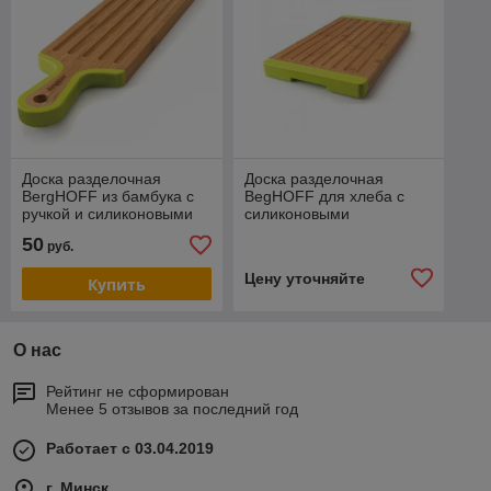
Доска разделочная
Доска разделочная
BergHOFF из бамбука с
BegHOFF для хлеба с
ручкой и силиконовыми
силиконовыми
накладками 43х10х1,5 см
накладками 40 х22 х3см
50
руб.
1101699
1101729
Цену уточняйте
Купить
О нас
Рейтинг не сформирован
Менее 5 отзывов за последний год
Работает с 03.04.2019
г. Минск