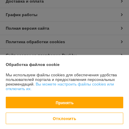
Доставка и оплата
График работы
Полная версия сайта
Политика обработки cookies
Сайт создан на платформе Deal.by
Обработка файлов cookie
Информация для покупателя
Мы используем файлы cookies для обеспечения удобства
пользователей портала и предоставления персональных
Индивидуальный предприниматель:
Бондарович Андрей Иванович
рекомендаций.
Вы можете настроить файлы cookies или
г. Минск, ул. Первомайская, д. 24 к.3, кв. 15
отключить их.
Регистрационный номер ЕГР: 191658429
Принять
УНП: 191658429
Регистрационный орган: Партизанский РИК г. Минска
Отклонить
Дата регистрации компании: 21.01.2013