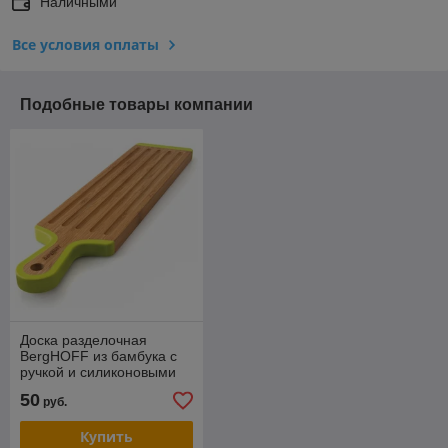
Наличными
Все условия оплаты
Подобные товары компании
Доска разделочная
BergHOFF из бамбука с
ручкой и силиконовыми
накладками 43х10х1,5 см
50
руб.
1101699
Купить