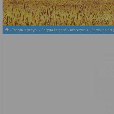
1
2
3
Товары и услуги
Посуда berghoff
Аксессуары
Орехокол berg