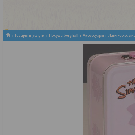
1
2
3
Товары и услуги
Посуда berghoff
Аксессуары
Ланч-бокс лиз