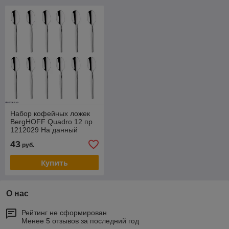
Набор кофейных ложек
BergHOFF Quadro 12 пр
1212029 На данный
товар возможна скидка .
43
руб.
Звоните !
Купить
О нас
Рейтинг не сформирован
Менее 5 отзывов за последний год