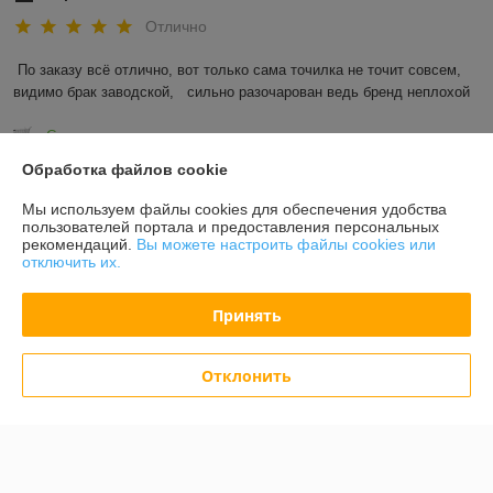
Отлично
По заказу всё отлично, вот только сама точилка не точит совсем, 
видимо брак заводской,   сильно разочарован ведь бренд неплохой
Сделка подтверждена через корзину
Обработка файлов cookie
Показать все отзывы
Мы используем файлы cookies для обеспечения удобства
пользователей портала и предоставления персональных
рекомендаций.
Вы можете настроить файлы cookies или
отключить их.
О нас
Принять
Контакты
Доставка и оплата
Отклонить
График работы
Полная версия сайта