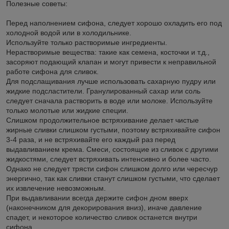
Полезные советы:
Перед наполнением сифона, следует хорошо охладить его под
холодной водой или в холодильнике.
Используйте только растворимые ингредиенты.
Нерастворимые вещества: такие как семена, косточки и т.д.,
засоряют подающий клапан и могут привести к неправильной
работе сифона для сливок.
Для подслащивания лучше использовать сахарную пудру или
жидкие подсластители. Гранулированный сахар или соль
следует сначала растворить в воде или молоке. Используйте
только молотые или жидкие специи.
Слишком продолжительное встряхивание делает чистые
жирные сливки слишком густыми, поэтому встряхивайте сифон
3-4 раза, и не встряхивайте его каждый раз перед
выдавливанием крема. Смеси, состоящие из сливок с другими
жидкостями, следует встряхивать интенсивно и более часто.
Однако не следует трясти сифон слишком долго или чересчур
энергично, так как сливки станут слишком густыми, что сделает
их извлечение невозможным.
При выдавливании всегда держите сифон дном вверх
(наконечником для декорирования вниз), иначе давление
спадет, и некоторое количество сливок останется внутри
сифона.