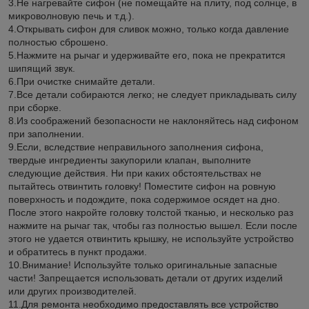
3.Не нагревайте сифон (не помещайте на плиту, под солнце, в
микроволновую печь и т.д.).
4.Открывать сифон для сливок можно, только когда давление
полностью сброшено.
5.Нажмите на рычаг и удерживайте его, пока не прекратится
шипящий звук.
6.При очистке снимайте детали.
7.Все детали собираются легко; не следует прикладывать силу
при сборке.
8.Из соображений безопасности не наклоняйтесь над сифоном
при заполнении.
9.Если, вследствие неправильного заполнения сифона,
твердые ингредиенты закупорили клапан, выполните
следующие действия. Ни при каких обстоятельствах не
пытайтесь отвинтить головку! Поместите сифон на ровную
поверхность и подождите, пока содержимое осядет на дно.
После этого накройте головку толстой тканью, и несколько раз
нажмите на рычаг так, чтобы газ полностью вышел. Если после
этого не удается отвинтить крышку, не используйте устройство
и обратитесь в пункт продажи.
10.Внимание! Используйте только оригинальные запасные
части! Запрещается использовать детали от других изделий
или других производителей.
11.Для ремонта необходимо предоставлять все устройство