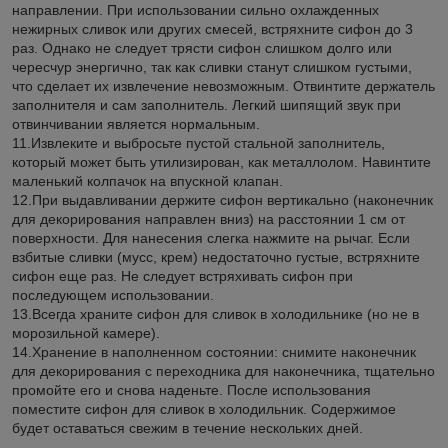
направлении. При использовании сильно охлажденных
нежирных сливок или других смесей, встряхните сифон до 3
раз. Однако не следует трясти сифон слишком долго или
чересчур энергично, так как сливки станут слишком густыми,
что сделает их извлечение невозможным. Отвинтите держатель
заполнителя и сам заполнитель. Легкий шипящий звук при
отвинчивании является нормальным.
11.Извлеките и выбросьте пустой стальной заполнитель,
который может быть утилизирован, как металлолом. Навинтите
маленький колпачок на впускной клапан.
12.При выдавливании держите сифон вертикально (наконечник
для декорирования направлен вниз) на расстоянии 1 см от
поверхности. Для нанесения слегка нажмите на рычаг. Если
взбитые сливки (мусс, крем) недостаточно густые, встряхните
сифон еще раз. Не следует встряхивать сифон при
последующем использовании.
13.Всегда храните сифон для сливок в холодильнике (но не в
морозильной камере).
14.Хранение в наполненном состоянии: снимите наконечник
для декорирования с переходника для наконечника, тщательно
промойте его и снова наденьте. После использования
поместите сифон для сливок в холодильник. Содержимое
будет оставаться свежим в течение нескольких дней.