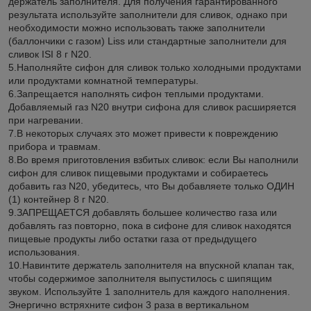
держатель заполнителя. Для получения гарантированного
результата используйте заполнители для сливок, однако при
необходимости можно использовать также заполнители
(баллончики с газом) Liss или стандартные заполнители для
сливок ISI 8 г N20.
5.Наполняйте сифон для сливок только холодными продуктами
или продуктами комнатной температуры.
6.Запрещается наполнять сифон теплыми продуктами.
Добавляемый газ N20 внутри сифона для сливок расширяется
при нагревании.
7.В некоторых случаях это может привести к повреждению
прибора и травмам.
8.Во время приготовления взбитых сливок: если Вы наполнили
сифон для сливок пищевыми продуктами и собираетесь
добавить газ N20, убедитесь, что Вы добавляете только ОДИН
(1) контейнер 8 г N20.
9.ЗАПРЕЩАЕТСЯ добавлять большее количество газа или
добавлять газ повторно, пока в сифоне для сливок находятся
пищевые продукты либо остатки газа от предыдущего
использования.
10.Навинтите держатель заполнителя на впускной клапан так,
чтобы содержимое заполнителя выпустилось с шипящим
звуком. Используйте 1 заполнитель для каждого наполнения.
Энергично встряхните сифон 3 раза в вертикальном