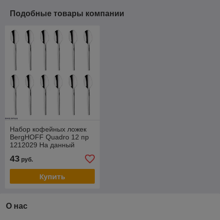
Подобные товары компании
Набор кофейных ложек
BergHOFF Quadro 12 пр
1212029 На данный
товар возможна скидка .
43
руб.
Звоните !
Купить
О нас