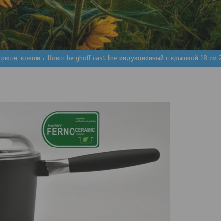
трюли, ковши
Ковш berghoff cast line индукционный с крышкой 18 см 