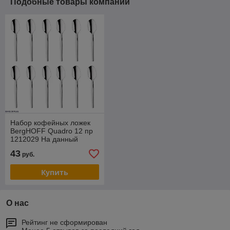
Подобные товары компании
Набор кофейных ложек
BergHOFF Quadro 12 пр
1212029 На данный
товар возможна скидка .
43
руб.
Звоните !
Купить
О нас
Рейтинг не сформирован