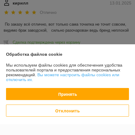
кирилл
13.01.2025
Отлично
По заказу всё отлично, вот только сама точилка не точит совсем, 
видимо брак заводской,   сильно разочарован ведь бренд неплохой
Сделка подтверждена через корзину
Обработка файлов cookie
Показать все отзывы
Мы используем файлы cookies для обеспечения удобства
пользователей портала и предоставления персональных
рекомендаций.
Вы можете настроить файлы cookies или
О нас
отключить их.
Контакты
Принять
Доставка и оплата
Отклонить
График работы
Полная версия сайта