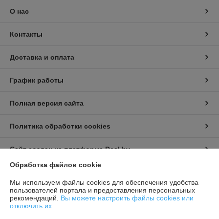
О нас
Контакты
Доставка и оплата
График работы
Полная версия сайта
Политика обработки cookies
Сайт создан на платформе Deal.by
Обработка файлов cookie
Информация для покупателя
Мы используем файлы cookies для обеспечения удобства
пользователей портала и предоставления персональных
Индивидуальный предприниматель:
Бондарович Андрей Иванович
рекомендаций.
Вы можете настроить файлы cookies или
г. Минск, ул. Первомайская, д. 24 к.3, кв. 15
отключить их.
Регистрационный номер ЕГР: 191658429