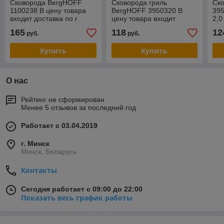
Сковорода BergHOFF
Сковорода гриль
Ск
1100238 В цену товара
BergHOFF 3950320 В
395
входит доставка по г
цену товара входит
2,0
Минску
доставка по г Минску
вхо
165
118
12
руб.
руб.
Ми
гар
Купить
Купить
О нас
Рейтинг не сформирован
Менее 5 отзывов за последний год
Работает с 03.04.2019
г. Минск
Минск, Беларусь
Контакты
Сегодня работает с 09:00 до 22:00
Показать весь график работы