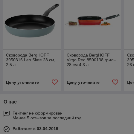
Сковорода BergHOFF
Сковорода BergHOFF
Ск
3950316 Leo Slate 28 см,
Virgo Red 8500138 гриль
395
2,5 л
28 см 4,3 л
26 
Цену уточняйте
Цену уточняйте
Це
О нас
Рейтинг не сформирован
Менее 5 отзывов за последний год
Работает с 03.04.2019