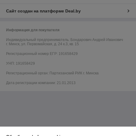
Сайт создан на платформе Deal.by
Информация для покупателя
Индивидуальный предприниматель:
Бондарович Андрей Иванович
г. Минск, ул. Первомайская, д. 24 к.3, кв. 15
Регистрационный номер ЕГР: 191658429
УНП: 191658429
Регистрационный орган: Партизанский РИК г. Минска
Дата регистрации компании: 21.01.2013