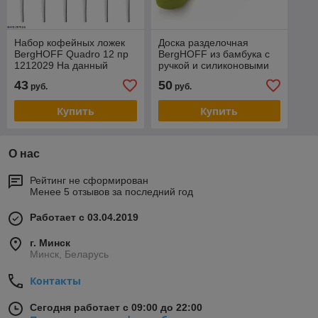
Набор кофейных ложек
Доска разделочная
BergHOFF Quadro 12 пр
BergHOFF из бамбука с
1212029 На данный
ручкой и силиконовыми
товар возможна скидка .
накладками 43х10х1,5 см
43
50
руб.
руб.
Звоните !
1101699
Купить
Купить
О нас
Рейтинг не сформирован
Менее 5 отзывов за последний год
Работает с 03.04.2019
г. Минск
Минск, Беларусь
Контакты
Сегодня работает с 09:00 до 22:00