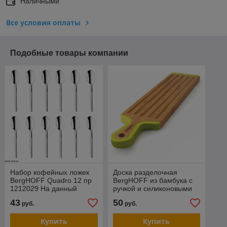
Наличными
Все условия оплаты
Подобные товары компании
Набор кофейных ложек
Доска разделочная
BergHOFF Quadro 12 пр
BergHOFF из бамбука с
1212029 На данный
ручкой и силиконовыми
товар возможна скидка .
накладками 43х10х1,5 см
43
50
руб.
руб.
Звоните !
1101699
Купить
Купить