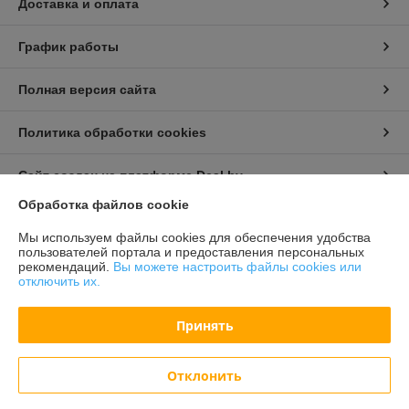
Доставка и оплата
График работы
Полная версия сайта
Политика обработки cookies
Сайт создан на платформе Deal.by
Обработка файлов cookie
Информация для покупателя
Мы используем файлы cookies для обеспечения удобства
пользователей портала и предоставления персональных
Индивидуальный предприниматель:
Бондарович Андрей Иванович
рекомендаций.
Вы можете настроить файлы cookies или
г. Минск, ул. Первомайская, д. 24 к.3, кв. 15
отключить их.
Регистрационный номер ЕГР: 191658429
Принять
УНП: 191658429
Регистрационный орган: Партизанский РИК г. Минска
Отклонить
Дата регистрации компании: 21.01.2013