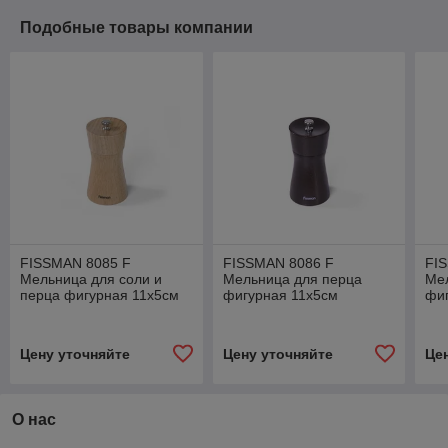
Подобные товары компании
FISSMAN 8085 F
FISSMAN 8086 F
FI
Мельница для соли и
Мельница для перца
Ме
перца фигурная 11x5см
фигурная 11x5см
фиг
Дания
(деревянный корпус,
(де
нерж.сталь) Дания
нер
Цену уточняйте
Цену уточняйте
Це
О нас