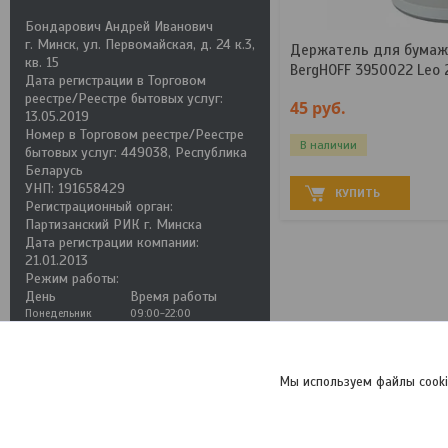
Бондарович Андрей Иванович
г. Минск, ул. Первомайская, д. 24 к.3,
Держатель для бумаж
кв. 15
BergHOFF 3950022 Leo 
Дата регистрации в Торговом
реестре/Реестре бытовых услуг:
45
руб.
13.05.2019
Номер в Торговом реестре/Реестре
В наличии
бытовых услуг: 449038, Республика
Беларусь
УНП: 191658429
КУПИТЬ
Регистрационный орган:
Партизанский РИК г. Минска
Дата регистрации компании:
21.01.2013
Режим работы:
День
Время работы
Понедельник
09:00-22:00
Вторник
09:00-22:00
Среда
09:00-22:00
Четверг
09:00-22:00
Пятница
09:00-22:00
Мы используем файлы cooki
Суббота
09:00-22:00
Воскресенье
09:00-22:00