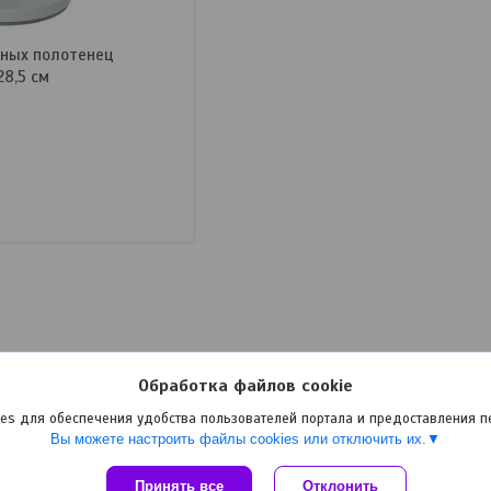
ных полотенец
28,5 см
Обработка файлов cookie
es для обеспечения удобства пользователей портала и предоставления 
Вы можете настроить файлы cookies или отключить их.
Принять все
Сайт создан на платформе Deal.by
Отклонить