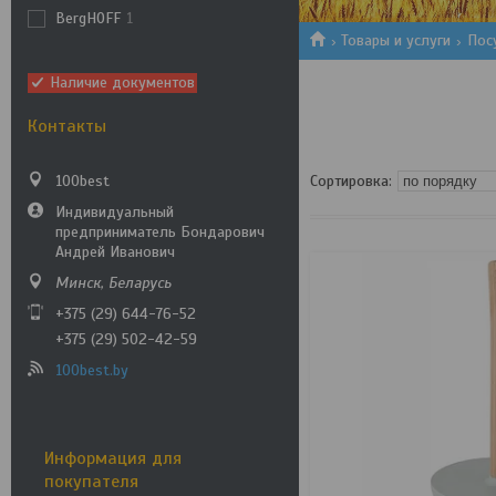
BergHOFF
1
1
2
3
Товары и услуги
Пос
Наличие документов
Контакты
100best
Индивидуальный
предприниматель Бондарович
Андрей Иванович
Минск, Беларусь
+375 (29) 644-76-52
+375 (29) 502-42-59
100best.by
Информация для
покупателя