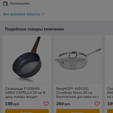
Наличными
Все условия оплаты
Подобные товары компании
Сковорода FISSMAN
BergHOFF 4491001
Cк
14951 CAPELLA 28 см В
Cотейник Moon 28 см
Reb
цену товара входит
Бесплатная доставка по г
со 
доставка по г Минску.
Минску. Фирменная
Бес
199
260
19
руб.
руб.
Фирменная гарантия.
гарантия.
Ми
Купить
Купить