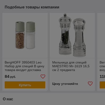
Подобные товары компании
BergHOFF 3950403 Leo
Мельница для специй
Be
Набор для специй В цену
MAESTRO Mr-1619 16,5
спе
товара входит доставка
см 2 предмета
вхо
по г Минску
Ми
84
11
руб.
Цену уточняйте
Купить
О нас