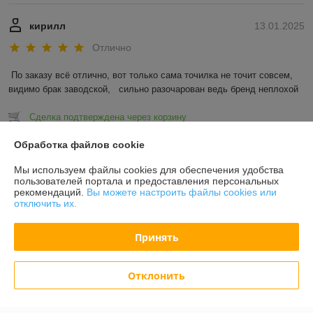
кирилл
13.01.2025
Отлично
По заказу всё отлично, вот только сама точилка не точит совсем, 
видимо брак заводской,   сильно разочарован ведь бренд неплохой
Сделка подтверждена через корзину
Обработка файлов cookie
Показать все отзывы
Мы используем файлы cookies для обеспечения удобства
пользователей портала и предоставления персональных
рекомендаций.
Вы можете настроить файлы cookies или
О нас
отключить их.
Контакты
Принять
Доставка и оплата
Отклонить
График работы