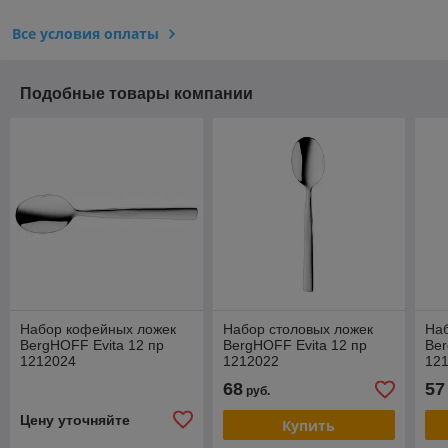
Все условия оплаты
Подобные товары компании
Набор кофейных ложек
Набор столовых ложек
Наб
BergHOFF Evita 12 пр
BergHOFF Evita 12 пр
Ber
1212024
1212022
121
вхо
68
57
руб.
Ми
гар
Цену уточняйте
Купить