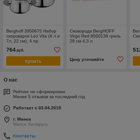
Berghoff 3950675 Набор
Сковорода BergHOFF
Ber
скороварок Leo Vita (4 л и
Virgo Red 8500138 гриль
Ско
7л, 22 см), 4 пр.
28 см 4,3 л
764
51
руб.
Цену уточняйте
Купить
О нас
Рейтинг не сформирован
Менее 5 отзывов за последний год
Работает с 03.04.2019
г. Минск
Минск, Беларусь
Контакты