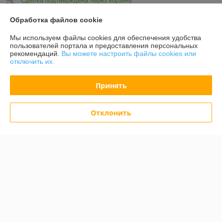
Сделка подтверждена через корзину
Обработка файлов cookie
Показать все отзывы
Мы используем файлы cookies для обеспечения удобства
пользователей портала и предоставления персональных
рекомендаций.
Вы можете настроить файлы cookies или
О нас
отключить их.
Контакты
Принять
Доставка и оплата
Отклонить
График работы
Полная версия сайта
Политика обработки cookies
Сайт создан на платформе Deal.by