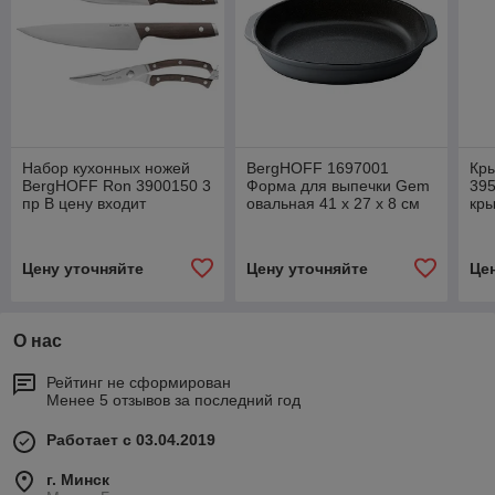
Набор кухонных ножей
BergHOFF 1697001
Кр
BergHOFF Ron 3900150 3
Форма для выпечки Gem
395
пр В цену входит
овальная 41 х 27 х 8 см
кры
доставка по г Минску
Бесплатная доставка по
ука
г Минску !
Ми
Цену уточняйте
Цену уточняйте
Це
О нас
Рейтинг не сформирован
Менее 5 отзывов за последний год
Работает с 03.04.2019
г. Минск