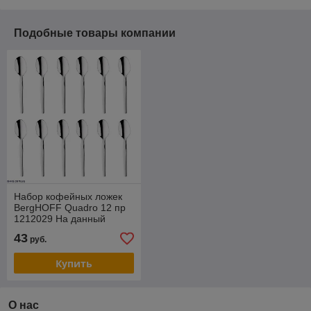
Подобные товары компании
Набор кофейных ложек
BergHOFF Quadro 12 пр
1212029 На данный
товар возможна скидка .
43
руб.
Звоните !
Купить
О нас