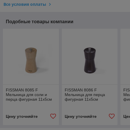
Все условия оплаты
Подобные товары компании
FISSMAN 8085 F
FISSMAN 8086 F
FI
Мельница для соли и
Мельница для перца
Ме
перца фигурная 11x5см
фигурная 11x5см
фиг
Дания
(деревянный корпус,
(де
нерж.сталь) Дания
нер
Цену уточняйте
Цену уточняйте
Це