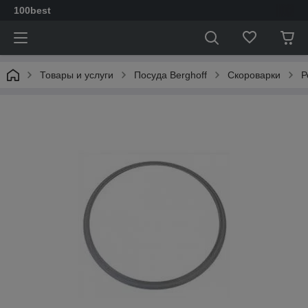
100best
Товары и услуги
Посуда Berghoff
Скороварки
Р