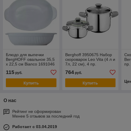
Блюдо для выпечки
Berghoff 3950675 Набор
Ско
BergHOFF овальное 35,5
скороварок Leo Vita (4 л и
Ber
х 22,5 см Bianco 1691046
7л, 22 см), 4 пр.
пр.
гар
115
764
руб.
руб.
Це
Купить
Купить
О нас
Рейтинг не сформирован
Менее 5 отзывов за последний год
Работает с 03.04.2019