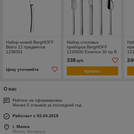
Набор ножей BergHOFF
Набор столовых
На
Bistro 12 предметов
приборов BergHOFF
при
1236001
1230500 Essence 30 пр В
12
цену входит доставка по г
338
24
руб.
Минску
Цену уточняйте
Купить
О нас
Рейтинг не сформирован
Менее 5 отзывов за последний год
Работает с 03.04.2019
г. Минск
Минск, Беларусь