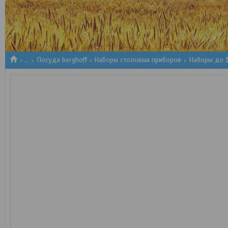
1
2
3
...
Посуда berghoff
Наборы столовых приборов
Наборы до 