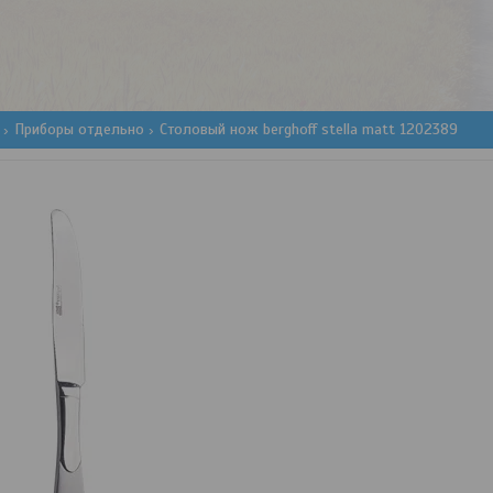
Приборы отдельно
Столовый нож berghoff stella matt 1202389