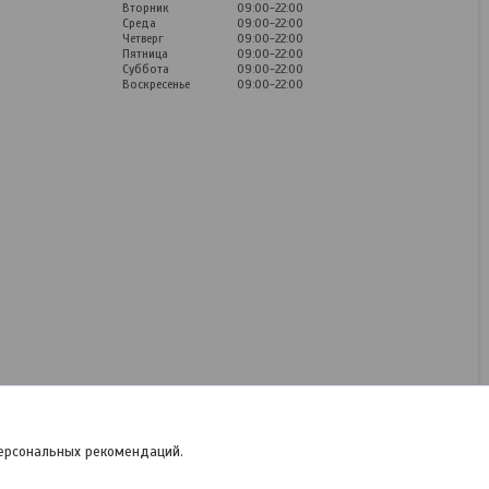
Вторник
09:00-22:00
Среда
09:00-22:00
Четверг
09:00-22:00
Пятница
09:00-22:00
Суббота
09:00-22:00
Воскресенье
09:00-22:00
Столовый нож BergHOFF
Stella Matt 1202389
В наличии
15
руб.
КУПИТЬ
персональных рекомендаций.